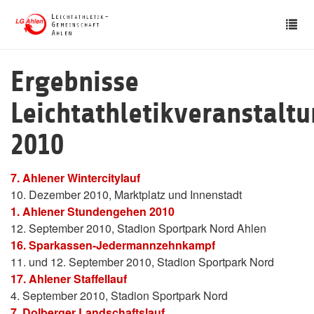
Skip
Tog
to
nav
main
content
Ergebnisse
Leichtathletikveranstalt
2010
7. Ahlener Wintercitylauf
10. Dezember 2010, Marktplatz und Innenstadt
1. Ahlener Stundengehen 2010
12. September 2010, Stadion Sportpark Nord Ahlen
16. Sparkassen-Jedermannzehnkampf
11. und 12. September 2010, Stadion Sportpark Nord
17. Ahlener Staffellauf
4. September 2010, Stadion Sportpark Nord
7. Dolberger Landschaftslauf