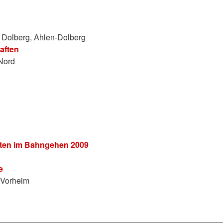
g Dolberg, Ahlen-Dolberg
aften
Nord
ften im Bahngehen 2009
e
e Vorhelm