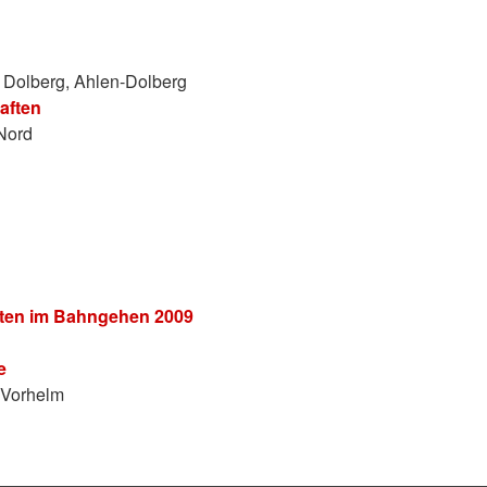
g Dolberg, Ahlen-Dolberg
aften
Nord
ften im Bahngehen 2009
e
e Vorhelm