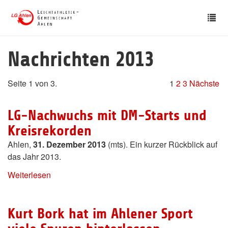
Skip
Tog
to
nav
main
content
Nachrichten 2013
Seite 1 von 3.
1
2
3
Nächste
LG-Nachwuchs mit DM-Starts und
Kreisrekorden
Ahlen,
31. Dezember 2013
(mts). Ein kurzer Rückblick auf
das Jahr 2013.
Weiterlesen
Kurt Bork hat im Ahlener Sport