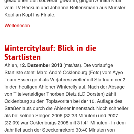
gelaufenen Zeit souverän gewann, gingen Annika Krull
vom TV Beckum und Johanna Rellensmann aus Münster
Kopf an Kopf ins Finale.
Weiterlesen
Wintercitylauf: Blick in die
Startlisten
Ahlen,
12. Dezember 2013
(mts/sts). Die vorläufige
Startliste steht: Marc-André Ocklenburg (Foto) vom Ayyo-
Team Essen geht als Vorjahreszweiter mit Startnummer 2
in den heutigen Ahlener Wintercitylauf. Nach der Absage
von Titelverteidiger Thorben Dietz (LG Dorsten) zählt
Ocklenburg zu den Topfavoriten bei der 10. Auflage des
Straßenlaufs durch die Ahlener Innenstadt. Noch schneller
als bei seinen Siegen 2006 (32:33 Minuten) und 2007
(32:09) war Ocklenburgs 2008 mit 31:41 Minuten - in dem
Jahr fiel auch der Streckenrekord 30:40 Minuten von