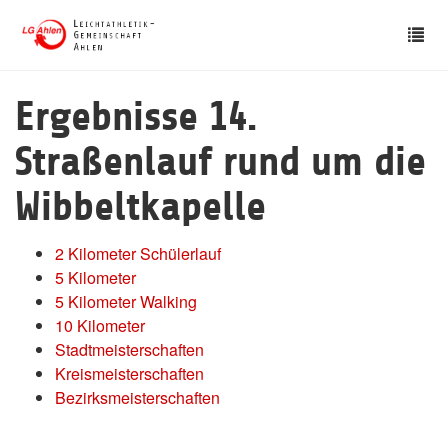
Skip
Tog
to
nav
main
content
Ergebnisse 14.
Straßenlauf rund um die
Wibbeltkapelle
2 Kilometer Schülerlauf
5 Kilometer
5 Kilometer Walking
10 Kilometer
Stadtmeisterschaften
Kreismeisterschaften
Bezirksmeisterschaften