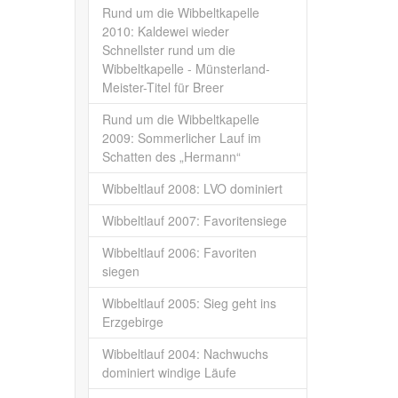
Rund um die Wibbeltkapelle
2010: Kaldewei wieder
Schnellster rund um die
Wibbeltkapelle - Münsterland-
Meister-Titel für Breer
Rund um die Wibbeltkapelle
2009: Sommerlicher Lauf im
Schatten des „Hermann“
Wibbeltlauf 2008: LVO dominiert
Wibbeltlauf 2007: Favoritensiege
Wibbeltlauf 2006: Favoriten
siegen
Wibbeltlauf 2005: Sieg geht ins
Erzgebirge
Wibbeltlauf 2004: Nachwuchs
dominiert windige Läufe