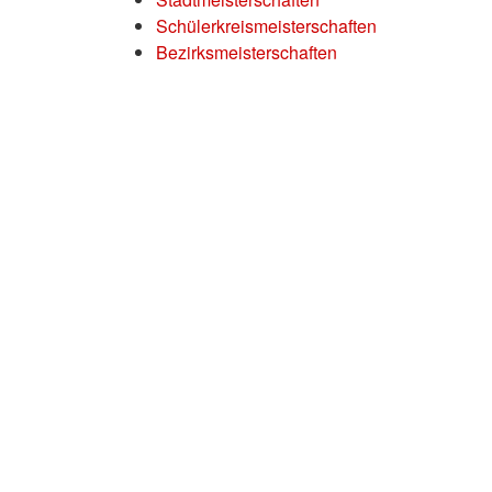
Schülerkreismeisterschaften
Bezirksmeisterschaften