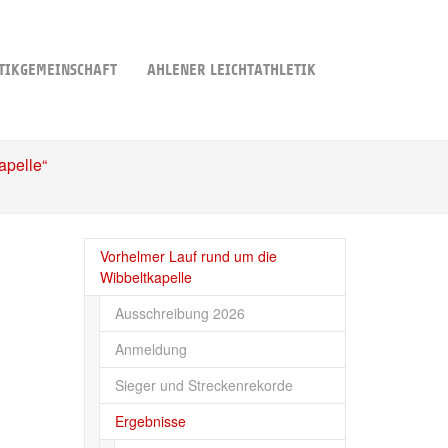
TIKGEMEINSCHAFT
AHLENER LEICHTATHLETIK
apelle“
Vorhelmer Lauf rund um die
Wibbeltkapelle
Ausschreibung 2026
Anmeldung
Sieger und Streckenrekorde
Ergebnisse