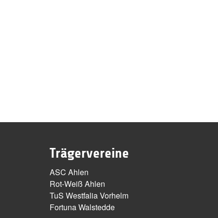
Trägervereine
ASC Ahlen
Rot-Weiß Ahlen
TuS Westfalia Vorhelm
Fortuna Walstedde