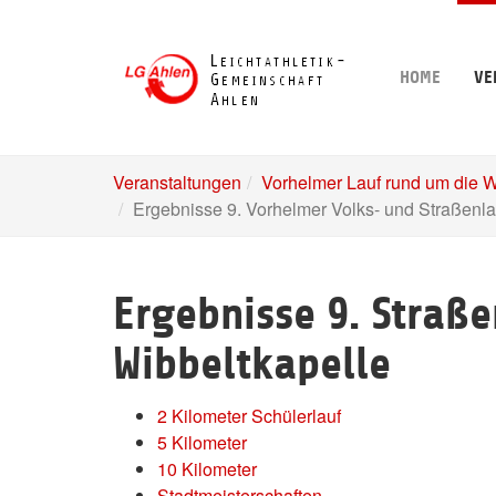
Skip
to
main
HOME
VE
content
Veranstaltungen
Vorhelmer Lauf rund um die W
Ergebnisse 9. Vorhelmer Volks- und Straßenla
Ergebnisse 9. Straß
Wibbeltkapelle
2 Kilometer Schülerlauf
5 Kilometer
10 Kilometer
Stadtmeisterschaften