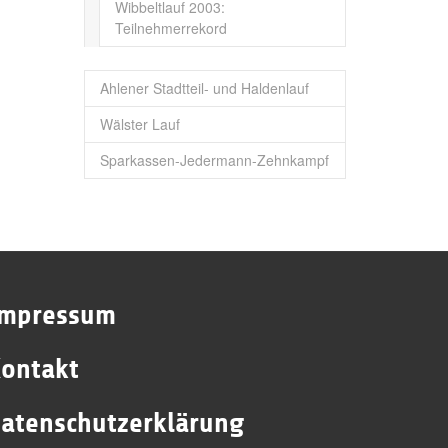
Wibbeltlauf 2003:
Teilnehmerrekord
Ahlener Stadtteil- und Haldenlauf
Wälster Lauf
Sparkassen-Jedermann-Zehnkampf
Impressum
ontakt
atenschutzerklärung