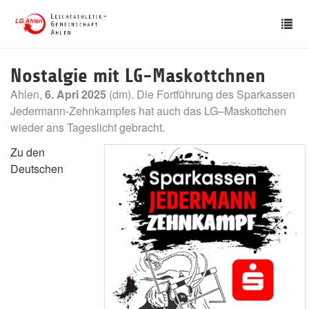
Skip
Tog
to
nav
main
content
Nostalgie mit LG-Maskottchnen
Ahlen,
6. Apri 2025
(dm). Die Fortführung des Sparkassen
Jedermann-Zehnkampfes hat auch das LG–Maskottchen
wieder ans Tageslicht gebracht.
Zu den
Deutschen