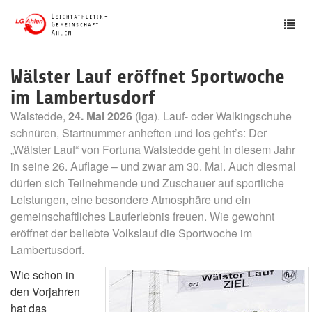
Skip
Tog
to
nav
main
content
Wälster Lauf eröffnet Sportwoche
im Lambertusdorf
Walstedde,
24. Mai 2026
(lga). Lauf- oder Walkingschuhe
schnüren, Startnummer anheften und los geht’s: Der
„Wälster Lauf“ von Fortuna Walstedde geht in diesem Jahr
in seine 26. Auflage – und zwar am 30. Mai. Auch diesmal
dürfen sich Teilnehmende und Zuschauer auf sportliche
Leistungen, eine besondere Atmosphäre und ein
gemeinschaftliches Lauferlebnis freuen. Wie gewohnt
eröffnet der beliebte Volkslauf die Sportwoche im
Lambertusdorf.
Wie schon in
den Vorjahren
hat das