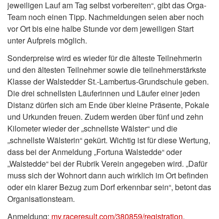
jeweiligen Lauf am Tag selbst vorbereiten“, gibt das Orga-
Team noch einen Tipp. Nachmeldungen seien aber noch
vor Ort bis eine halbe Stunde vor dem jeweiligen Start
unter Aufpreis möglich.
Sonderpreise wird es wieder für die älteste Teilnehmerin
und den ältesten Teilnehmer sowie die teilnehmerstärkste
Klasse der Walstedder St.-Lambertus-Grundschule geben.
Die drei schnellsten Läuferinnen und Läufer einer jeden
Distanz dürfen sich am Ende über kleine Präsente, Pokale
und Urkunden freuen. Zudem werden über fünf und zehn
Kilometer wieder der „schnellste Wälster“ und die
„schnellste Wälsterin“ gekürt. Wichtig ist für diese Wertung,
dass bei der Anmeldung „Fortuna Walstedde“ oder
„Walstedde“ bei der Rubrik Verein angegeben wird. „Dafür
muss sich der Wohnort dann auch wirklich im Ort befinden
oder ein klarer Bezug zum Dorf erkennbar sein“, betont das
Organisationsteam.
Anmeldung:
my.raceresult.com/380859/registration
.