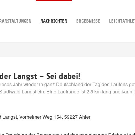
RANSTALTUNGEN
NACHRICHTEN
ERGEBNISSE
LEICHTATHLE
der Langst – Sei dabei!
dieses Jahr wieder in ganz Deutschland der Tag des Laufens gefe
tadtwald Langst ein. Eine Laufrunde ist 2,8 km lang und kann j
ld Langst, Vorhelmer Weg 154, 59227 Ahlen
t die Freude an der Bewegung und das gemeinsame Erlebnis in d