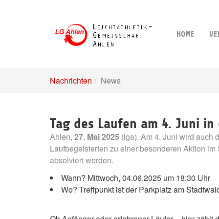
Skip
to
main
HOME
VE
content
Nachrichten
News
Tag des Laufen am 4. Juni in 
Ahlen,
27. Mai 2025
(lga). Am 4. Juni wird auch 
Laufbegeisterten zu einer besonderen Aktion im S
absolviert werden.
Wann? Mittwoch, 04.06.2025 um 18:30 Uhr
Wo? Treffpunkt ist der Parkplatz am Stadtwa
Ob Anfänger oder erfahrener Läufer – hier zähl