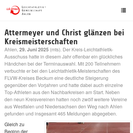
Skip
Tog
to
nav
main
content
Attermeyer und Christ glänzen bei
Kreismeisterschaften
Ahlen,
29. Juni 2025
(mts). Der Kreis-Leichtathletik-
Ausschuss hatte in diesem Jahr offenbar ein glückliches
Händchen bei der Terminauswahl. Mit 200 Teilnehmern
verbuchte er bei den Leichtathletik-Meisterschaften des
FLVW-Kreises Beckum eine deutliche Steigerung
gegenüber den Vorjahren und hatte dabei auch einzelne
Top-Athleten aus den Nachbarkreisen am Start. Neben
den neun Kreisvereinen hatten noch zwölf weitere Vereine
aus Westfalen und Niedersachsen den Weg nach Ahlen
gefunden und insgesamt 465 Meldungen abgegeben.
Gleich zu
Beginn der