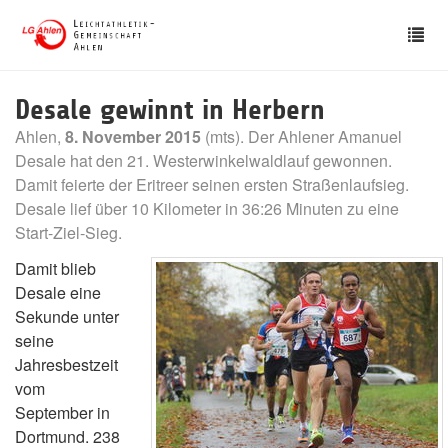
Skip
Tog
to
nav
main
content
Desale gewinnt in Herbern
Ahlen,
8. November 2015
(mts). Der Ahlener Amanuel
Desale hat den 21. Westerwinkelwaldlauf gewonnen.
Damit feierte der Eritreer seinen ersten Straßenlaufsieg.
Desale lief über 10 Kilometer in 36:26 Minuten zu eine
Start-Ziel-Sieg.
Damit blieb
Desale eine
Sekunde unter
seine
Jahresbestzeit
vom
September in
Dortmund. 238