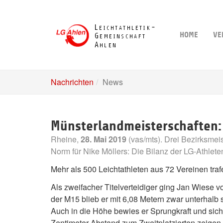
Skip
to
main
HOME
VE
content
Nachrichten
News
Münsterlandmeisterschaften: 
Rheine,
28. Mai 2019
(vas/mts). Drei Bezirksmeis
Norm für Nike Möllers: Die Bilanz der LG-Athlet
Mehr als 500 Leichtathleten aus 72 Vereinen tr
Als zweifacher Titelverteidiger ging Jan Wiese v
der M15 blieb er mit 6,08 Metern zwar unterhalb 
Auch in die Höhe bewies er Sprungkraft und siche
Zentimeter Abstand zum Zweitplatzierten zeigen