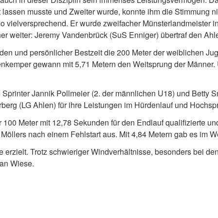
itt lassen musste und Zweiter wurde, konnte ihm die Stimmung ni
nso vielversprechend. Er wurde zweifacher Münsterlandmeister 
iner weiter: Jeremy Vandenbrück (SuS Enniger) übertraf den Ahl
den und persönlicher Bestzeit die 200 Meter der weiblichen J
enkemper gewann mit 5,71 Metern den Weitsprung der Männer. 
printer Jannik Pollmeier (2. der männlichen U18) und Betty Sm
berg (LG Ahlen) für ihre Leistungen im Hürdenlauf und Hoch
er 100 Meter mit 12,78 Sekunden für den Endlauf qualifizierte 
Möllers nach einem Fehlstart aus. Mit 4,84 Metern gab es im We
erzielt. Trotz schwieriger Windverhältnisse, besonders bei den
Jan Wiese.