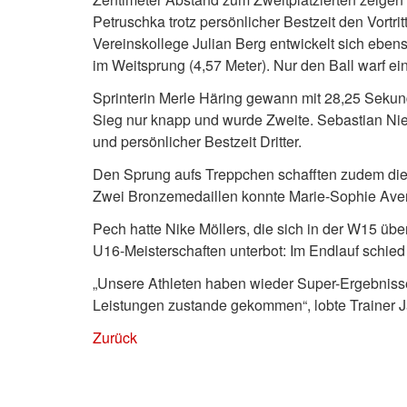
Petruschka trotz persönlicher Bestzeit den Vortr
Vereinskollege Julian Berg entwickelt sich ebe
im Weitsprung (4,57 Meter). Nur den Ball warf e
Sprinterin Merle Häring gewann mit 28,25 Sekun
Sieg nur knapp und wurde Zweite. Sebastian Ni
und persönlicher Bestzeit Dritter.
Den Sprung aufs Treppchen schafften zudem die S
Zwei Bronzemedaillen konnte Marie-Sophie Aver
Pech hatte Nike Möllers, die sich in der W15 üb
U16-Meisterschaften unterbot: Im Endlauf schied 
„Unsere Athleten haben wieder Super-Ergebnisse 
Leistungen zustande gekommen“, lobte Trainer 
Zurück