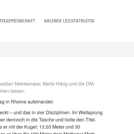
TIKGEMEINSCHAFT
AHLENER LEICHTATHLETIK
Sebastian Nienkemper, Merle Härig und die DM-
ehen lassen.
ag in Rheine aufeinander.
eckt – und das in vier Disziplinen. Im Weitsprung
er dennoch in die Tasche und holte den Titel.
e er mit der Kugel: 13,03 Meter und 30
ss er über die 100 Meter dem Mettinger Mark