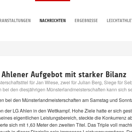
RANSTALTUNGEN
NACHRICHTEN
ERGEBNISSE
LEICHTATHLE
Ahlener Aufgebot mit starker Bilanz
terschaftstitel für Jan Wiese, zwei für Julian Berg, Siege für 
en bei den diesjährigen Münsterlandmeisterschaften kann sich s
afen bei den Münsterlandmeisterschaften am Samstag und Sonnt
on der LG Ahlen in den Wettkampf. Hohe Ziele hatte er sich gest
seines eigentlichen Leistungsbereich, steckte die Konkurrenz ab
rte sich mit 1,63 Meter den zweiten Titel. Das Triple voll macht
 auch in dieser Disziplin sein immenses Leistungsvermögen. Da