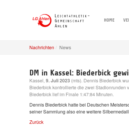
Skip
to
main
HOME
VE
content
Nachrichten
News
DM in Kassel: Biederbick gewi
Kassel,
9. Juli 2023
(mts). Dennis Biederbick wu
Biederbick kontrollierte die zwei Stadionrunden
Biederbick lief im Finale 1:47:84 Minuten.
Dennis Biederbick hatte bei Deutschen Meistersc
seiner Sammlung also eine weitere Silbermedail
Zurück