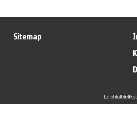
Sitemap
K
D
Leichtathletik