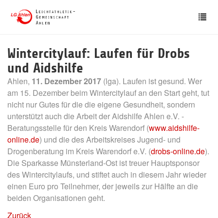
Skip
Tog
to
nav
main
content
Wintercitylauf: Laufen für Drobs
und Aidshilfe
Ahlen,
11. Dezember 2017
(lga). Laufen ist gesund. Wer
am 15. Dezember beim Wintercitylauf an den Start geht, tut
nicht nur Gutes für die die eigene Gesundheit, sondern
unterstützt auch die Arbeit der Aidshilfe Ahlen e.V. -
Beratungsstelle für den Kreis Warendorf (
www.aidshilfe-
online.de
) und die des Arbeitskreises Jugend- und
Drogenberatung im Kreis Warendorf e.V. (
drobs-online.de
).
Die Sparkasse Münsterland-Ost ist treuer Hauptsponsor
des Wintercitylaufs, und stiftet auch in diesem Jahr wieder
einen Euro pro Teilnehmer, der jeweils zur Hälfte an die
beiden Organisationen geht.
Zurück