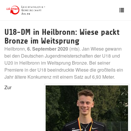
Skip
Tog
to
nav
main
content
U18-DM in Heilbronn: Wiese packt
Bronze im Weitsprung
Heilbronn,
6. September 2020
(mts). Jan Wiese gewann
bei den Deutschen Jugendmeisterschaften der U18 und
U20 in Heilbronn im Weitsprung Bronze. Bei seiner
Premiere in der U18 beeindruckte Wiese die großteils ein
Jahr ältere Konkurrenz mit einem Satz auf 6,93 Meter.
Zur