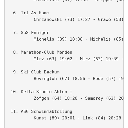
  6. Tri-As Hamm                               
          Chrzanowski (73) 17:27 - Gräwe (53) 2
  7. SuS Enniger                               
          Michelis (89) 18:38 - Michelis (85) 1
  8. Marathon-Club Menden                      
          Mirz (63) 19:02 - Mirz (63) 19:39 - M
  9. Ski-Club Beckum                           
          Bövingloh (67) 18:56 - Bode (57) 19:0
 10. Delta-Studio Ahlen I                      
          Zöfgen (64) 18:20 - Samorey (63) 20:0
 11. ASG Schwimmabteilung                      
          Kunst (89) 20:01 - Link (84) 20:28 - 