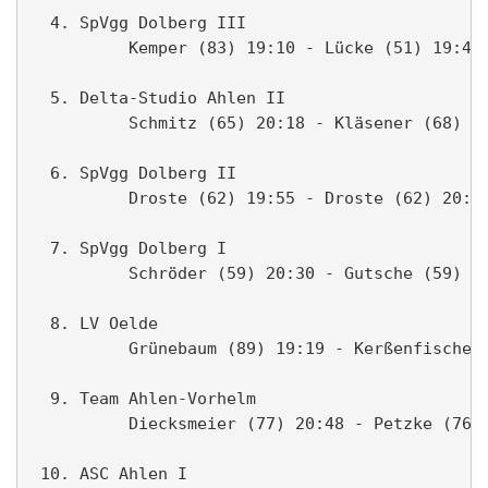
  4. SpVgg Dolberg III                         
          Kemper (83) 19:10 - Lücke (51) 19:41 
  5. Delta-Studio Ahlen II                     
          Schmitz (65) 20:18 - Kläsener (68) 21
  6. SpVgg Dolberg II                          
          Droste (62) 19:55 - Droste (62) 20:34
  7. SpVgg Dolberg I                           
          Schröder (59) 20:30 - Gutsche (59) 20
  8. LV Oelde                                  
          Grünebaum (89) 19:19 - Kerßenfischer 
  9. Team Ahlen-Vorhelm                        
          Diecksmeier (77) 20:48 - Petzke (76) 
 10. ASC Ahlen I                               