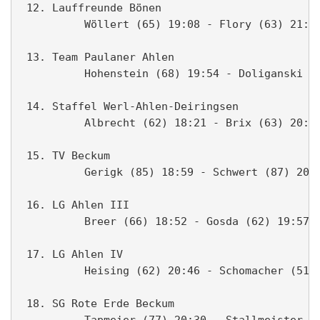
 12. Lauffreunde Bönen                         
          Wöllert (65) 19:08 - Flory (63) 21:19
 13. Team Paulaner Ahlen                       
          Hohenstein (68) 19:54 - Doliganski (6
 14. Staffel Werl-Ahlen-Deiringsen             
          Albrecht (62) 18:21 - Brix (63) 20:37
 15. TV Beckum                                 
          Gerigk (85) 18:59 - Schwert (87) 20:2
 16. LG Ahlen III                              
          Breer (66) 18:52 - Gosda (62) 19:57 -
 17. LG Ahlen IV                               
          Heising (62) 20:46 - Schomacher (51) 
 18. SG Rote Erde Beckum                       
          Tapmeier (77) 20:30 - Stallmeister (7