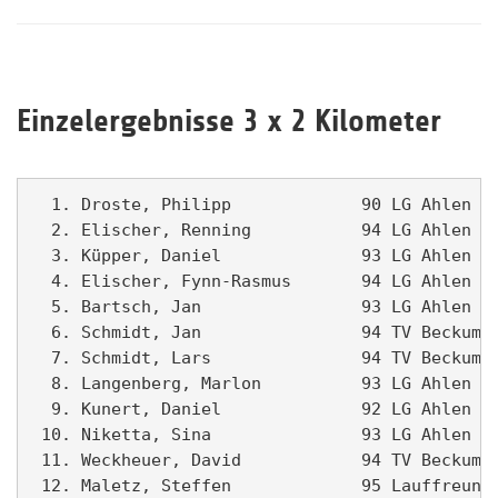
Einzelergebnisse 3 x 2 Kilometer
  1. Droste, Philipp             90 LG Ahlen   
  2. Elischer, Renning           94 LG Ahlen I 
  3. Küpper, Daniel              93 LG Ahlen II
  4. Elischer, Fynn-Rasmus       94 LG Ahlen I 
  5. Bartsch, Jan                93 LG Ahlen II
  6. Schmidt, Jan                94 TV Beckum  
  7. Schmidt, Lars               94 TV Beckum  
  8. Langenberg, Marlon          93 LG Ahlen II
  9. Kunert, Daniel              92 LG Ahlen I 
 10. Niketta, Sina               93 LG Ahlen   
 11. Weckheuer, David            94 TV Beckum  
 12. Maletz, Steffen             95 Lauffreunde