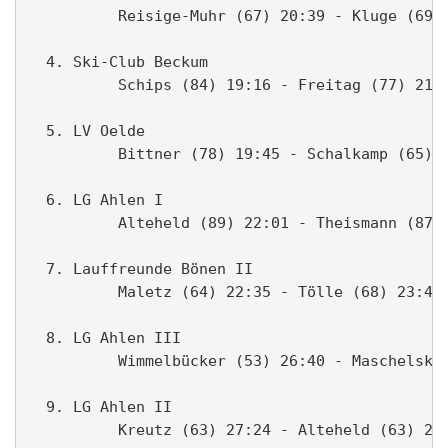
          Reisige-Muhr (67) 20:39 - Kluge (69) 
  4. Ski-Club Beckum                           
          Schips (84) 19:16 - Freitag (77) 21:1
  5. LV Oelde                                  
          Bittner (78) 19:45 - Schalkamp (65) 2
  6. LG Ahlen I                                
          Alteheld (89) 22:01 - Theismann (87) 
  7. Lauffreunde Bönen II                      
          Maletz (64) 22:35 - Tölle (68) 23:40 
  8. LG Ahlen III                              
          Wimmelbücker (53) 26:40 - Maschelski 
  9. LG Ahlen II                               
          Kreutz (63) 27:24 - Alteheld (63) 29: