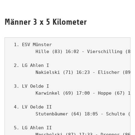
Männer 3 x 5 Kilometer
  1. ESV Münster                               
          Hille (83) 16:02 - Vierschilling (86)
  2. LG Ahlen I                                
          Nakielski (71) 16:23 - Elischer (89) 
  3. LV Oelde I                                
          Karwinkel (69) 17:00 - Hoppe (67) 17:
  4. LV Oelde II                               
          Stutenbäumer (64) 18:05 - Schulte (58
  5. LG Ahlen II                               
          Maschelski (87) 17:33 - Drepper (86) 