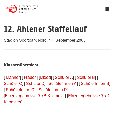
Skip
Tog
to
nav
main
content
12. Ahlener Staffellauf
Stadion Sportpark Nord, 17. September 2005
Klassenübersicht
[
Männer
] [
Frauen
] [
Mixed
] [
Schüler A
] [
Schüler B
] [
Schüler C
] [
Schüler D
] [
Schülerinnen A
] [
Schülerinnen B
]
[
Schülerinnen C
] [
Schülerinnen D
]
[
Einzelergebnisse 3 x 5 Kilometer
] [
Einzelergebnisse 3 x 2
Kilometer
]