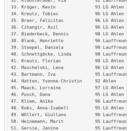
 32. Kloosterboer, Pia           92 Lauffreunde
 33. Krüger, Kevin               93 LG Ahlen I 
 34. Kreutz, Tobias              96 LG Ahlen I 
 35. Breer, Felicitas            96 LG Ahlen   
 36. Cihangir, Asil              96 LG Ahlen II
 37. Biederbeck, Dennis          98 LG Ahlen II
 38. Blank, Henriette            96 Lauffreunde
 39. Stoepel, Daniela            90 Lauffreunde
 40. Schnettgöcke, Linda         90 Lauffreunde
 41. Kreutz, Florian             98 LG Ahlen I 
 42. Maschelski, Lena            96 LG Ahlen   
 43. Bartmann, Iva               95 Lauffreunde
 44. Hatton, Yvonne-Christin     92 Ahlen      
 45. Maack, Lorraine             97 LG Ahlen   
 46. Pusch, Dana                 95 LG Ahlen   
 47. Kliem, Anika                96 Lauffreunde
 48. Kuks, Anna-Isabell          95 LG Ahlen   
 49. Wöllert, Giullano           96 Lauffreunde
 50. Heinemann, Marit            95 Lauffreunde
 51. Gersie, Janina              95 Lauffreunde