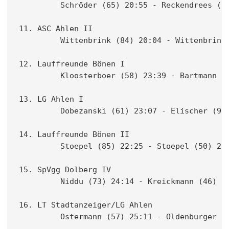
          Schröder (65) 20:55 - Reckendrees (59
 11. ASC Ahlen II                              
          Wittenbrink (84) 20:04 - Wittenbrink 
 12. Lauffreunde Bönen I                       
          Kloosterboer (58) 23:39 - Bartmann (6
 13. LG Ahlen I                                
          Dobezanski (61) 23:07 - Elischer (92)
 14. Lauffreunde Bönen II                      
          Stoepel (85) 22:25 - Stoepel (50) 23:
 15. SpVgg Dolberg IV                          
          Niddu (73) 24:14 - Kreickmann (46) 25
 16. LT Stadtanzeiger/LG Ahlen                 
          Ostermann (57) 25:11 - Oldenburger (6