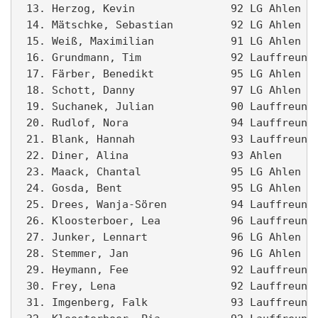
 13. Herzog, Kevin               92 LG Ahlen   
 14. Mätschke, Sebastian         92 LG Ahlen I 
 15. Weiß, Maximilian            91 LG Ahlen   
 16. Grundmann, Tim              92 Lauffreunde
 17. Färber, Benedikt            95 LG Ahlen I 
 18. Schott, Danny               97 LG Ahlen II
 19. Suchanek, Julian            90 Lauffreunde
 20. Rudlof, Nora                94 Lauffreunde
 21. Blank, Hannah               93 Lauffreunde
 22. Diner, Alina                93 Ahlen      
 23. Maack, Chantal              95 LG Ahlen   
 24. Gosda, Bent                 95 LG Ahlen II
 25. Drees, Wanja-Sören          94 Lauffreunde
 26. Kloosterboer, Lea           96 Lauffreunde
 27. Junker, Lennart             96 LG Ahlen II
 28. Stemmer, Jan                96 LG Ahlen II
 29. Heymann, Fee                92 Lauffreunde
 30. Frey, Lena                  92 Lauffreunde
 31. Imgenberg, Falk             93 Lauffreunde