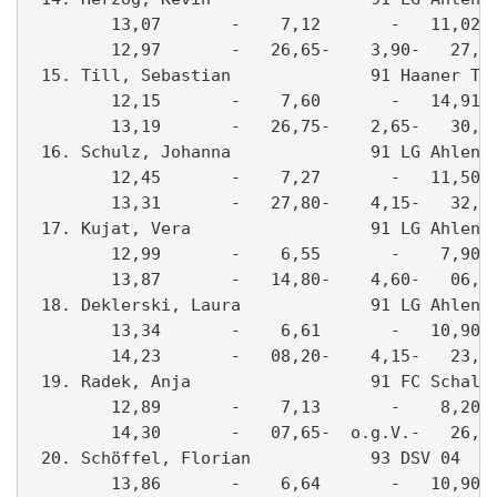
        13,07       -    7,12       -   11,02- 
        12,97       -   26,65-    3,90-   27,17
 15. Till, Sebastian              91 Haaner TV 
        12,15       -    7,60       -   14,91- 
        13,19       -   26,75-    2,65-   30,45
 16. Schulz, Johanna              91 LG Ahlen 0
        12,45       -    7,27       -   11,50- 
        13,31       -   27,80-    4,15-   32,02
 17. Kujat, Vera                  91 LG Ahlen 0
        12,99       -    6,55       -    7,90- 
        13,87       -   14,80-    4,60-   06,64
 18. Deklerski, Laura             91 LG Ahlen 0
        13,34       -    6,61       -   10,90- 
        14,23       -   08,20-    4,15-   23,18
 19. Radek, Anja                  91 FC Schalke
        12,89       -    7,13       -    8,20- 
        14,30       -   07,65-  o.g.V.-   26,83
 20. Schöffel, Florian            93 DSV 04    
        13,86       -    6,64       -   10,90- 