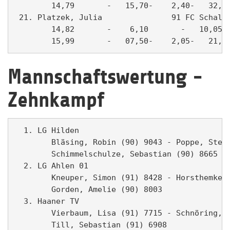
        14,79       -   15,70-    2,40-   32,38
 21. Platzek, Julia               91 FC Schalke
        14,82       -    6,10       -   10,05- 
Mannschaftswertung -
Zehnkampf
  1. LG Hilden                                 
        Bläsing, Robin (90) 9043 - Poppe, Steph
        Schimmelschulze, Sebastian (90) 8665

  2. LG Ahlen 01                               
        Kneuper, Simon (91) 8428 - Horsthemke, 
        Gorden, Amelie (90) 8003

  3. Haaner TV                                 
        Vierbaum, Lisa (91) 7715 - Schnöring, Y
        Till, Sebastian (91) 6908
