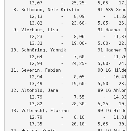
        13,07       -   25,25-    5,05-   17,45
  8. Sothmann, Nele Kristin       91 ASV Senden
        12,13       -    8,09       -   11,32- 
        13,82       -   23,60-    5,85-   26,86
  9. Vierbaum, Lisa               91 Haaner TV 
        12,23       -    8,06       -   11,37- 
        13,31       -   19,00-    5,00-   22,60
 10. Schnöring, Yannik            91 Haaner TV 
        12,64       -    7,60       -   11,76- 
        12,94       -   24,25-    5,00-   24,38
 11. Severin, Fabian              90 LG Hilden 
        12,94       -    8,05       -   10,41- 
        13,49       -   19,60-    5,50-   23,34
 12. Alteheld, Jana               89 LG Ahlen 0
        12,79       -    7,55       -   14,33- 
        13,82       -   28,30-    5,25-   10,90
 13. Volbracht, Florian           90 LG Hilden 
        12,79       -    8,10       -   11,31- 
        17,35       -   20,10-    5,65-   30,20
 14. Herzog, Kevin                91 LG Ahlen 0