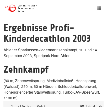
Skip
Tog
to
nav
main
content
Ergebnisse Profi-
Kinderdecathlon 2003
Ahlener Sparkassen-Jedermannzehnkampf, 13. und 14.
September 2003, Sportpark Nord Ahlen
Zehnkampf
(80 m, Zonenweitsprung, Medizinballstoß, Hochsprung
(Watussi), 250 m, 60 m Hürden, Schleuderballdrehwurf,
Höhenorientierter Stabweitsprung, Turbo-JAV-Speerwurf,
1100 m)
  1. Bläsing, Robin               90 LG Hilden 