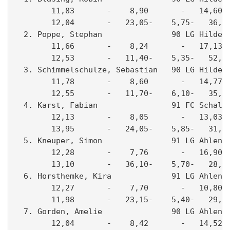
        11,83       -    8,90       -   14,60- 
        12,04       -   23,05-    5,75-   36,55
  2. Poppe, Stephan               90 LG Hilden 
        11,66       -    8,24       -   17,13- 
        12,53       -   11,40-    5,35-   52,75
  3. Schimmelschulze, Sebastian   90 LG Hilden 
        11,78       -    8,60       -   14,77- 
        12,55       -   11,70-    6,10-   35,35
  4. Karst, Fabian                91 FC Schalke
        12,13       -    8,05       -   13,03- 
        13,95       -   24,05-    5,85-   31,04
  5. Kneuper, Simon               91 LG Ahlen 0
        12,28       -    7,76       -   16,90- 
        13,10       -   36,10-    5,70-   28,28
  6. Horsthemke, Kira             91 LG Ahlen 0
        12,27       -    7,70       -   10,80- 
        11,98       -   23,15-    5,40-   29,56
  7. Gorden, Amelie               90 LG Ahlen 0
        12,04       -    8,42       -   14,52- 