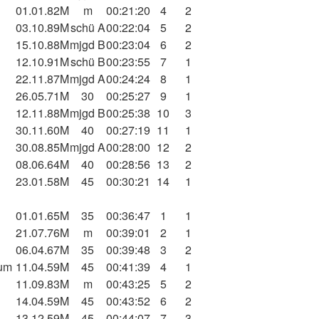
01.01.82
M
m
00:21:20
4
2
03.10.89
M
schü A
00:22:04
5
2
15.10.88
M
mjgd B
00:23:04
6
2
12.10.91
M
schü B
00:23:55
7
1
22.11.87
M
mjgd A
00:24:24
8
1
26.05.71
M
30
00:25:27
9
1
12.11.88
M
mjgd B
00:25:38
10
3
30.11.60
M
40
00:27:19
11
1
30.08.85
M
mjgd A
00:28:00
12
2
08.06.64
M
40
00:28:56
13
2
23.01.58
M
45
00:30:21
14
1
01.01.65
M
35
00:36:47
1
1
21.07.76
M
m
00:39:01
2
1
06.04.67
M
35
00:39:48
3
2
um
11.04.59
M
45
00:41:39
4
1
11.09.83
M
m
00:43:25
5
2
14.04.59
M
45
00:43:52
6
2
13.12.59
M
45
00:44:07
7
3