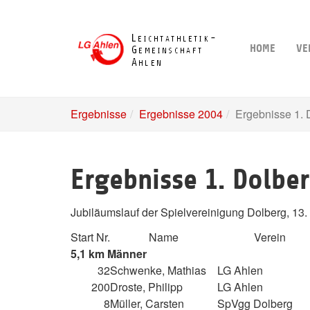
Skip
to
main
HOME
VE
content
Ergebnisse
Ergebnisse 2004
Ergebnisse 1. 
Ergebnisse 1. Dolbe
Jubiläumslauf der Spielvereinigung Dolberg, 13.
Start Nr.
Name
Verein
5,1 km Männer
32
Schwenke, Mathias
LG Ahlen
200
Droste, Philipp
LG Ahlen
8
Müller, Carsten
SpVgg Dolberg