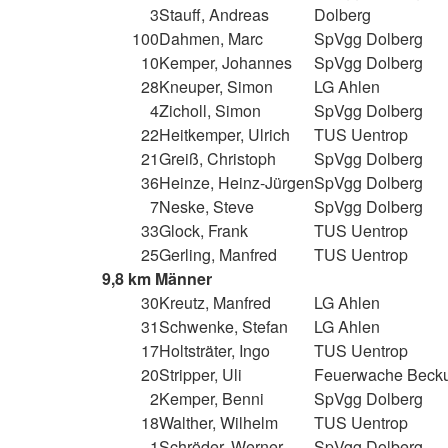
3
Stauff, Andreas
Dolberg
100
Dahmen, Marc
SpVgg Dolberg
10
Kemper, Johannes
SpVgg Dolberg
28
Kneuper, Simon
LG Ahlen
4
Zicholl, Simon
SpVgg Dolberg
22
Heitkemper, Ulrich
TUS Uentrop
21
Greiß, Christoph
SpVgg Dolberg
36
Heinze, Heinz-Jürgen
SpVgg Dolberg
7
Neske, Steve
SpVgg Dolberg
33
Glock, Frank
TUS Uentrop
25
Gerling, Manfred
TUS Uentrop
9,8 km Männer
30
Kreutz, Manfred
LG Ahlen
31
Schwenke, Stefan
LG Ahlen
17
Holtsträter, Ingo
TUS Uentrop
20
Stripper, Uli
Feuerwache Beck
2
Kemper, Benni
SpVgg Dolberg
18
Walther, Wilhelm
TUS Uentrop
1
Schröder, Werner
SpVgg Dolberg