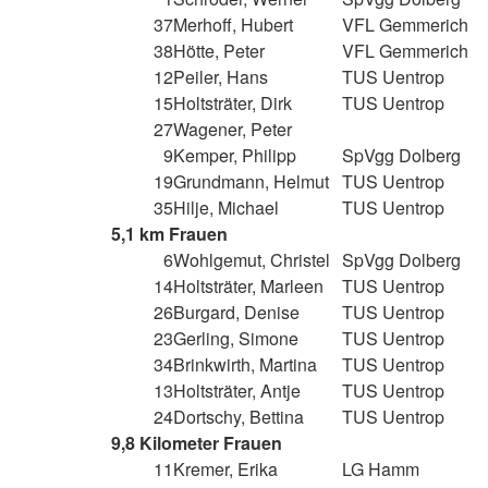
37
Merhoff, Hubert
VFL Gemmerich
38
Hötte, Peter
VFL Gemmerich
12
Peiler, Hans
TUS Uentrop
15
Holtsträter, Dirk
TUS Uentrop
27
Wagener, Peter
9
Kemper, Philipp
SpVgg Dolberg
19
Grundmann, Helmut
TUS Uentrop
35
Hilje, Michael
TUS Uentrop
5,1 km Frauen
6
Wohlgemut, Christel
SpVgg Dolberg
14
Holtsträter, Marleen
TUS Uentrop
26
Burgard, Denise
TUS Uentrop
23
Gerling, Simone
TUS Uentrop
34
Brinkwirth, Martina
TUS Uentrop
13
Holtsträter, Antje
TUS Uentrop
24
Dortschy, Bettina
TUS Uentrop
9,8 Kilometer Frauen
11
Kremer, Erika
LG Hamm