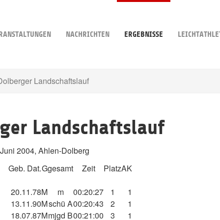
RANSTALTUNGEN
NACHRICHTEN
ERGEBNISSE
LEICHTATHLE
Dolberger Landschaftslauf
rger Landschaftslauf
 Juni 2004, Ahlen-Dolberg
Geb. Dat.
G
gesamt
Zeit
Platz
AK
20.11.78
M
m
00:20:27
1
1
13.11.90
M
schü A
00:20:43
2
1
18.07.87
M
mjgd B
00:21:00
3
1