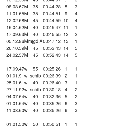
08.08.67
M
35
00:44:28
8
3
11.01.65
M
35
00:44:51
9
4
12.02.58
M
45
00:44:59
10
4
16.04.62
M
40
00:45:47
11
1
17.09.63
M
40
00:45:55
12
2
05.12.86
M
mjgd A
00:47:12
13
1
26.10.59
M
45
00:52:43
14
5
24.02.57
M
45
00:52:43
14
5
17.09.47
w
55
00:25:26
1
1
01.01.91
w
schib
00:26:39
2
1
25.01.61
w
40
00:26:40
3
1
27.11.92
w
schib
00:30:18
4
2
04.07.64
w
40
00:32:36
5
2
01.01.64
w
40
00:35:26
6
3
11.08.60
w
40
00:35:26
6
3
01.01.50
w
50
00:50:51
1
1