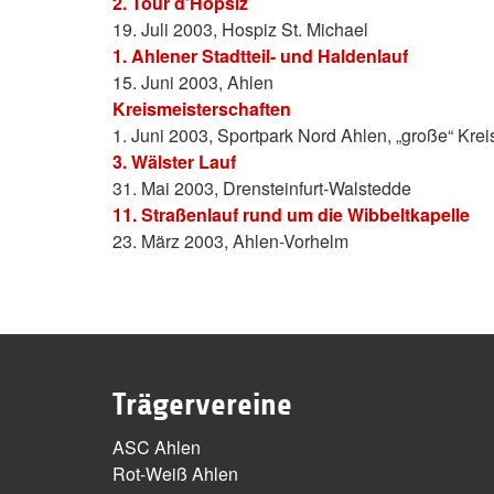
2. Tour d'Hopsiz
19. Juli 2003, Hospiz St. Michael
1. Ahlener Stadtteil- und Haldenlauf
15. Juni 2003, Ahlen
Kreismeisterschaften
1. Juni 2003, Sportpark Nord Ahlen, „große“ Kr
3. Wälster Lauf
31. Mai 2003, Drensteinfurt-Walstedde
11. Straßenlauf rund um die Wibbeltkapelle
23. März 2003, Ahlen-Vorhelm
Trägervereine
ASC Ahlen
Rot-Weiß Ahlen