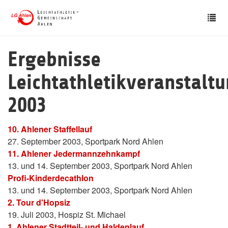
Skip
Tog
to
nav
main
content
Ergebnisse
Leichtathletikveranstalt
2003
10. Ahlener Staffellauf
27. September 2003, Sportpark Nord Ahlen
11. Ahlener Jedermannzehnkampf
13. und 14. September 2003, Sportpark Nord Ahlen
Profi-Kinderdecathlon
13. und 14. September 2003, Sportpark Nord Ahlen
2. Tour d'Hopsiz
19. Juli 2003, Hospiz St. Michael
1. Ahlener Stadtteil- und Haldenlauf