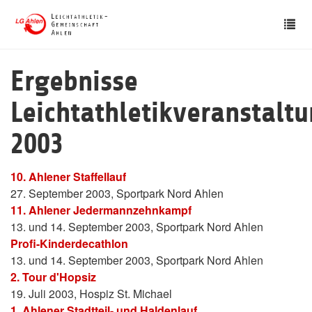
Skip
Tog
to
nav
main
content
Ergebnisse
Leichtathletikveranstalt
2003
10. Ahlener Staffellauf
27. September 2003, Sportpark Nord Ahlen
11. Ahlener Jedermannzehnkampf
13. und 14. September 2003, Sportpark Nord Ahlen
Profi-Kinderdecathlon
13. und 14. September 2003, Sportpark Nord Ahlen
2. Tour d'Hopsiz
19. Juli 2003, Hospiz St. Michael
1. Ahlener Stadtteil- und Haldenlauf