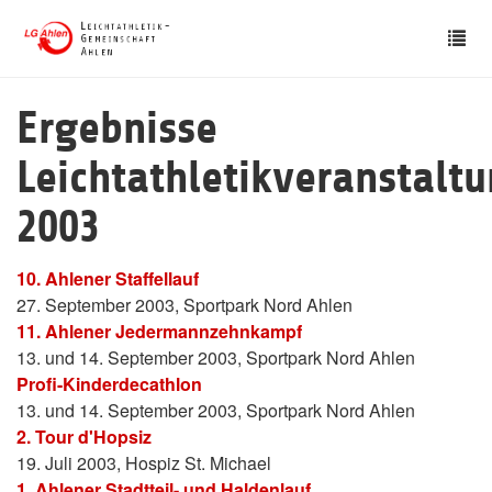
Skip
Tog
to
nav
main
content
Ergebnisse
Leichtathletikveranstalt
2003
10. Ahlener Staffellauf
27. September 2003, Sportpark Nord Ahlen
11. Ahlener Jedermannzehnkampf
13. und 14. September 2003, Sportpark Nord Ahlen
Profi-Kinderdecathlon
13. und 14. September 2003, Sportpark Nord Ahlen
2. Tour d'Hopsiz
19. Juli 2003, Hospiz St. Michael
1. Ahlener Stadtteil- und Haldenlauf