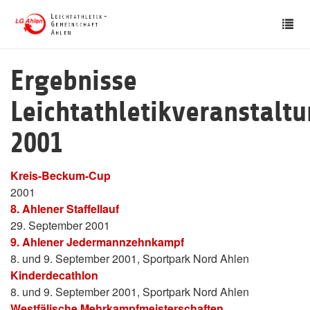
Skip
Tog
to
nav
main
content
Ergebnisse
Leichtathletikveranstalt
2001
Kreis-Beckum-Cup
2001
8. Ahlener Staffellauf
29. September 2001
9. Ahlener Jedermannzehnkampf
8. und 9. September 2001, Sportpark Nord Ahlen
Kinderdecathlon
8. und 9. September 2001, Sportpark Nord Ahlen
Westfälische Mehrkampfmeisterschaften