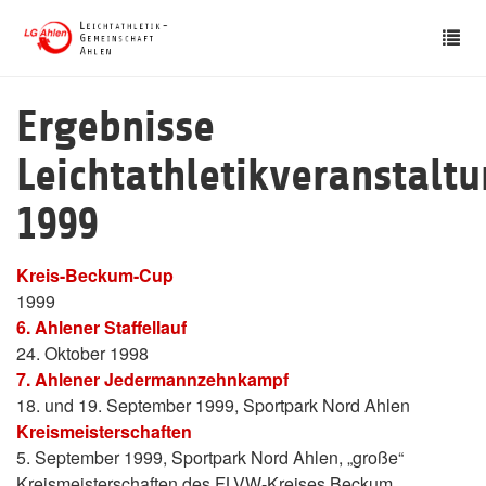
Skip
Tog
to
nav
main
content
Ergebnisse
Leichtathletikveranstalt
1999
Kreis-Beckum-Cup
1999
6. Ahlener Staffellauf
24. Oktober 1998
7. Ahlener Jedermannzehnkampf
18. und 19. September 1999, Sportpark Nord Ahlen
Kreismeisterschaften
5. September 1999, Sportpark Nord Ahlen, „große“
Kreismeisterschaften des FLVW-Kreises Beckum