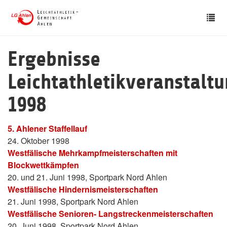
Skip
Tog
to
nav
main
content
Ergebnisse
Leichtathletikveranstalt
1998
5. Ahlener Staffellauf
24. Oktober 1998
Westfälische Mehrkampfmeisterschaften mit
Blockwettkämpfen
20. und 21. Juni 1998, Sportpark Nord Ahlen
Westfälische Hindernismeisterschaften
21. Juni 1998, Sportpark Nord Ahlen
Westfälische Senioren- Langstreckenmeisterschaften
20. Juni 1998, Sportpark Nord Ahlen