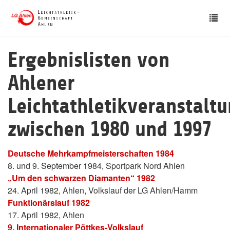
Skip
Tog
to
nav
main
content
Ergebnislisten von
Ahlener
Leichtathletikveranstalt
zwischen 1980 und 1997
Deutsche Mehrkampfmeisterschaften 1984
8. und 9. September 1984, Sportpark Nord Ahlen
„Um den schwarzen Diamanten“ 1982
24. April 1982, Ahlen, Volkslauf der LG Ahlen/Hamm
Funktionärslauf 1982
17. April 1982, Ahlen
9. Internationaler Pöttkes-Volkslauf