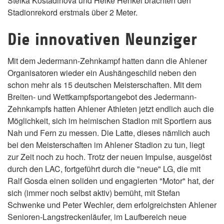
Stefka Kostadinova und Heike Henkel brachten den
Stadionrekord erstmals über 2 Meter.
Die innovativen Neunziger
Mit dem Jedermann-Zehnkampf hatten dann die Ahlener
Organisatoren wieder ein Aushängeschild neben den
schon mehr als 15 deutschen Meisterschaften. Mit dem
Breiten- und Wettkampfsportangebot des Jedermann-
Zehnkampfs hatten Ahlener Athleten jetzt endlich auch die
Möglichkeit, sich im heimischen Stadion mit Sportlern aus
Nah und Fern zu messen. Die Latte, dieses nämlich auch
bei den Meisterschaften im Ahlener Stadion zu tun, liegt
zur Zeit noch zu hoch. Trotz der neuen Impulse, ausgelöst
durch den LAC, fortgeführt durch die "neue" LG, die mit
Ralf Gosda einen soliden und engagierten "Motor" hat, der
sich (immer noch selbst aktiv) bemüht, mit Stefan
Schwenke und Peter Wechler, dem erfolgreichsten Ahlener
Senioren-Langstreckenläufer, im Laufbereich neue