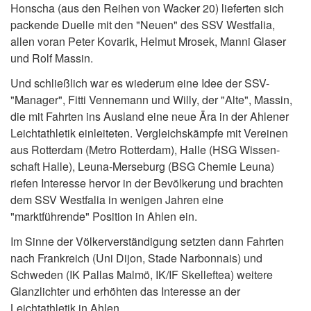
Honscha (aus den Reihen von Wacker 20) lieferten sich
packende Duelle mit den "Neuen" des SSV Westfalia,
allen voran Peter Kovarik, Helmut Mrosek, Manni Glaser
und Rolf Massin.
Und schließlich war es wiederum eine Idee der SSV-
"Manager", Fitti Vennemann und Willy, der "Alte", Massin,
die mit Fahrten ins Ausland eine neue Ära in der Ahlener
Leichtathletik einleiteten. Vergleichskämpfe mit Vereinen
aus Rotterdam (Metro Rotterdam), Halle (HSG Wissen-
schaft Halle), Leuna-Merseburg (BSG Chemie Leuna)
riefen Interesse hervor in der Bevölkerung und brachten
dem SSV Westfalia in wenigen Jahren eine
"marktführende" Position in Ahlen ein.
Im Sinne der Völkerverständigung setzten dann Fahrten
nach Frankreich (Uni Dijon, Stade Narbonnais) und
Schweden (IK Pallas Malmö, IK/IF Skelleftea) weitere
Glanzlichter und erhöhten das Interesse an der
Leichtathletik in Ahlen.