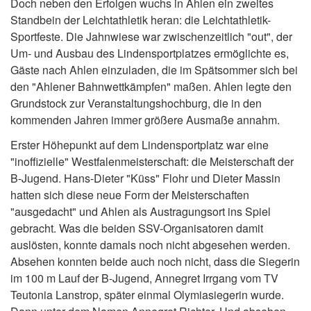
Doch neben den Erfolgen wuchs in Ahlen ein zweites
Standbein der Leichtathletik heran: die Leichtathletik-
Sportfeste. Die Jahnwiese war zwischenzeitlich "out", der
Um- und Ausbau des Lindensportplatzes ermöglichte es,
Gäste nach Ahlen einzuladen, die im Spätsommer sich bei
den "Ahlener Bahnwettkämpfen" maßen. Ahlen legte den
Grundstock zur Veranstaltungshochburg, die in den
kommenden Jahren immer größere Ausmaße annahm.
Erster Höhepunkt auf dem Lindensportplatz war eine
"inoffizielle" Westfalenmeisterschaft: die Meisterschaft der
B-Jugend. Hans-Dieter "Küss" Flohr und Dieter Massin
hatten sich diese neue Form der Meisterschaften
"ausgedacht" und Ahlen als Austragungsort ins Spiel
gebracht. Was die beiden SSV-Organisatoren damit
auslösten, konnte damals noch nicht abgesehen werden.
Absehen konnten beide auch noch nicht, dass die Siegerin
im 100 m Lauf der B-Jugend, Annegret Irrgang vom TV
Teutonia Lanstrop, später einmal Olymiasiegerin wurde.