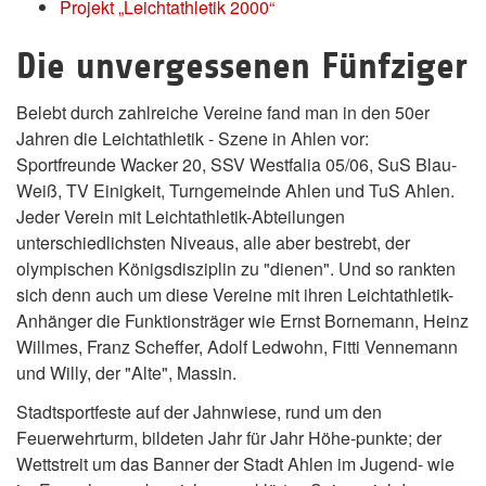
Projekt „Leichtathletik 2000“
Die unvergessenen Fünfziger
Belebt durch zahlreiche Vereine fand man in den 50er
Jahren die Leichtathletik - Szene in Ahlen vor:
Sportfreunde Wacker 20, SSV Westfalia 05/06, SuS Blau-
Weiß, TV Einigkeit, Turngemeinde Ahlen und TuS Ahlen.
Jeder Verein mit Leichtathletik-Abteilungen
unterschiedlichsten Niveaus, alle aber bestrebt, der
olympischen Königsdisziplin zu "dienen". Und so rankten
sich denn auch um diese Vereine mit ihren Leichtathletik-
Anhänger die Funktionsträger wie Ernst Bornemann, Heinz
Willmes, Franz Scheffer, Adolf Ledwohn, Fitti Vennemann
und Willy, der "Alte", Massin.
Stadtsportfeste auf der Jahnwiese, rund um den
Feuerwehrturm, bildeten Jahr für Jahr Höhe-punkte; der
Wettstreit um das Banner der Stadt Ahlen im Jugend- wie