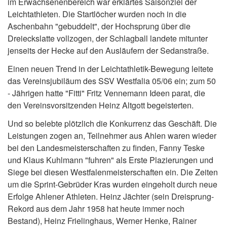
im Erwachsenenbereich war erklärtes Saisonziel der
Leichtathleten. Die Startlöcher wurden noch in die
Aschenbahn "gebuddelt", der Hochsprung über die
Dreieckslatte vollzogen, der Schlagball landete mitunter
jenseits der Hecke auf den Ausläufern der Sedanstraße.
Einen neuen Trend in der Leichtathletik-Bewegung leitete
das Vereinsjubiläum des SSV Westfalia 05/06 ein; zum 50
- Jährigen hatte "Fitti" Fritz Vennemann Ideen parat, die
den Vereinsvorsitzenden Heinz Altgott begeisterten.
Und so belebte plötzlich die Konkurrenz das Geschäft. Die
Leistungen zogen an, Teilnehmer aus Ahlen waren wieder
bei den Landesmeisterschaften zu finden, Fanny Teske
und Klaus Kuhlmann "fuhren" als Erste Plazierungen und
Siege bei diesen Westfalenmeisterschaften ein. Die Zeiten
um die Sprint-Gebrüder Kras wurden eingeholt durch neue
Erfolge Ahlener Athleten. Heinz Jächter (sein Dreisprung-
Rekord aus dem Jahr 1958 hat heute immer noch
Bestand), Heinz Frielinghaus, Werner Henke, Rainer