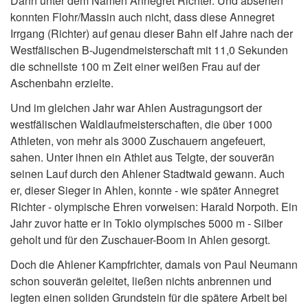
Dann unter dem Namen Annegret Richter. Und absehen
konnten Flohr/Massin auch nicht, dass diese Annegret
Irrgang (Richter) auf genau dieser Bahn elf Jahre nach der
Westfälischen B-Jugendmeisterschaft mit 11,0 Sekunden
die schnellste 100 m Zeit einer weißen Frau auf der
Aschenbahn erzielte.
Und im gleichen Jahr war Ahlen Austragungsort der
westfälischen Waldlaufmeisterschaften, die über 1000
Athleten, von mehr als 3000 Zuschauern angefeuert,
sahen. Unter ihnen ein Athlet aus Telgte, der souverän
seinen Lauf durch den Ahlener Stadtwald gewann. Auch
er, dieser Sieger in Ahlen, konnte - wie später Annegret
Richter - olympische Ehren vorweisen: Harald Norpoth. Ein
Jahr zuvor hatte er in Tokio olympisches 5000 m - Silber
geholt und für den Zuschauer-Boom in Ahlen gesorgt.
Doch die Ahlener Kampfrichter, damals von Paul Neumann
schon souverän geleitet, ließen nichts anbrennen und
legten einen soliden Grundstein für die spätere Arbeit bei