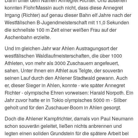
Dann unter dem Namen Annegret Richter. Und absehen
konnten Flohr/Massin auch nicht, dass diese Annegret
Irrgang (Richter) auf genau dieser Bahn elf Jahre nach der
Westfälischen B-Jugendmeisterschaft mit 11,0 Sekunden
die schnellste 100 m Zeit einer weißen Frau auf der
Aschenbahn erzielte.
Und im gleichen Jahr war Ahlen Austragungsort der
westfälischen Waldlaufmeisterschaften, die über 1000
Athleten, von mehr als 3000 Zuschauern angefeuert,
sahen. Unter ihnen ein Athlet aus Telgte, der souverän
seinen Lauf durch den Ahlener Stadtwald gewann. Auch
er, dieser Sieger in Ahlen, konnte - wie später Annegret
Richter - olympische Ehren vorweisen: Harald Norpoth. Ein
Jahr zuvor hatte er in Tokio olympisches 5000 m - Silber
geholt und für den Zuschauer-Boom in Ahlen gesorgt.
Doch die Ahlener Kampfrichter, damals von Paul Neumann
schon souverän geleitet, ließen nichts anbrennen und
legten einen soliden Grundstein für die spätere Arbeit bei