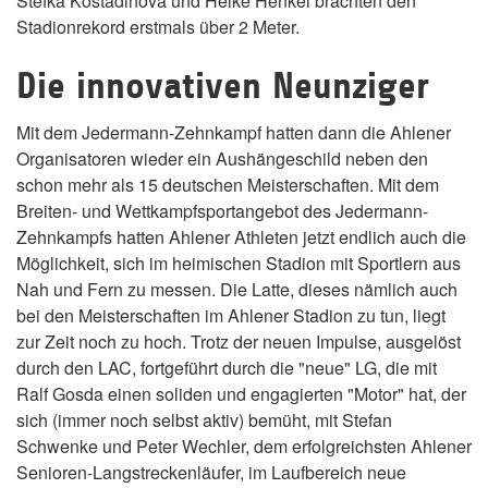
Stefka Kostadinova und Heike Henkel brachten den
Stadionrekord erstmals über 2 Meter.
Die innovativen Neunziger
Mit dem Jedermann-Zehnkampf hatten dann die Ahlener
Organisatoren wieder ein Aushängeschild neben den
schon mehr als 15 deutschen Meisterschaften. Mit dem
Breiten- und Wettkampfsportangebot des Jedermann-
Zehnkampfs hatten Ahlener Athleten jetzt endlich auch die
Möglichkeit, sich im heimischen Stadion mit Sportlern aus
Nah und Fern zu messen. Die Latte, dieses nämlich auch
bei den Meisterschaften im Ahlener Stadion zu tun, liegt
zur Zeit noch zu hoch. Trotz der neuen Impulse, ausgelöst
durch den LAC, fortgeführt durch die "neue" LG, die mit
Ralf Gosda einen soliden und engagierten "Motor" hat, der
sich (immer noch selbst aktiv) bemüht, mit Stefan
Schwenke und Peter Wechler, dem erfolgreichsten Ahlener
Senioren-Langstreckenläufer, im Laufbereich neue