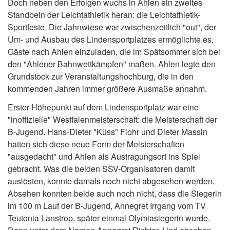
Doch neben den Erfolgen wuchs in Ahlen ein zweites
Standbein der Leichtathletik heran: die Leichtathletik-
Sportfeste. Die Jahnwiese war zwischenzeitlich "out", der
Um- und Ausbau des Lindensportplatzes ermöglichte es,
Gäste nach Ahlen einzuladen, die im Spätsommer sich bei
den "Ahlener Bahnwettkämpfen" maßen. Ahlen legte den
Grundstock zur Veranstaltungshochburg, die in den
kommenden Jahren immer größere Ausmaße annahm.
Erster Höhepunkt auf dem Lindensportplatz war eine
"inoffizielle" Westfalenmeisterschaft: die Meisterschaft der
B-Jugend. Hans-Dieter "Küss" Flohr und Dieter Massin
hatten sich diese neue Form der Meisterschaften
"ausgedacht" und Ahlen als Austragungsort ins Spiel
gebracht. Was die beiden SSV-Organisatoren damit
auslösten, konnte damals noch nicht abgesehen werden.
Absehen konnten beide auch noch nicht, dass die Siegerin
im 100 m Lauf der B-Jugend, Annegret Irrgang vom TV
Teutonia Lanstrop, später einmal Olymiasiegerin wurde.