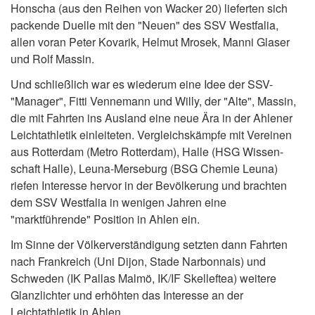
Honscha (aus den Reihen von Wacker 20) lieferten sich
packende Duelle mit den "Neuen" des SSV Westfalia,
allen voran Peter Kovarik, Helmut Mrosek, Manni Glaser
und Rolf Massin.
Und schließlich war es wiederum eine Idee der SSV-
"Manager", Fitti Vennemann und Willy, der "Alte", Massin,
die mit Fahrten ins Ausland eine neue Ära in der Ahlener
Leichtathletik einleiteten. Vergleichskämpfe mit Vereinen
aus Rotterdam (Metro Rotterdam), Halle (HSG Wissen-
schaft Halle), Leuna-Merseburg (BSG Chemie Leuna)
riefen Interesse hervor in der Bevölkerung und brachten
dem SSV Westfalia in wenigen Jahren eine
"marktführende" Position in Ahlen ein.
Im Sinne der Völkerverständigung setzten dann Fahrten
nach Frankreich (Uni Dijon, Stade Narbonnais) und
Schweden (IK Pallas Malmö, IK/IF Skelleftea) weitere
Glanzlichter und erhöhten das Interesse an der
Leichtathletik in Ahlen.