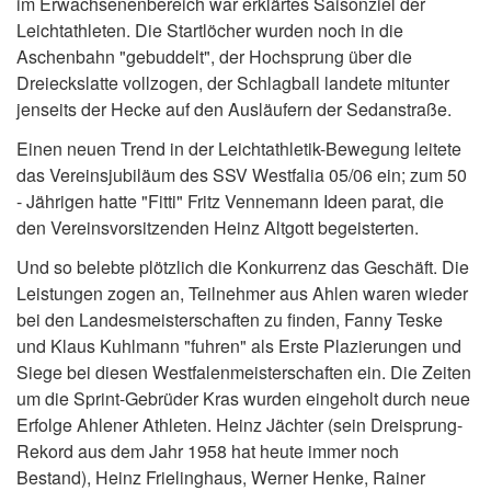
im Erwachsenenbereich war erklärtes Saisonziel der
Leichtathleten. Die Startlöcher wurden noch in die
Aschenbahn "gebuddelt", der Hochsprung über die
Dreieckslatte vollzogen, der Schlagball landete mitunter
jenseits der Hecke auf den Ausläufern der Sedanstraße.
Einen neuen Trend in der Leichtathletik-Bewegung leitete
das Vereinsjubiläum des SSV Westfalia 05/06 ein; zum 50
- Jährigen hatte "Fitti" Fritz Vennemann Ideen parat, die
den Vereinsvorsitzenden Heinz Altgott begeisterten.
Und so belebte plötzlich die Konkurrenz das Geschäft. Die
Leistungen zogen an, Teilnehmer aus Ahlen waren wieder
bei den Landesmeisterschaften zu finden, Fanny Teske
und Klaus Kuhlmann "fuhren" als Erste Plazierungen und
Siege bei diesen Westfalenmeisterschaften ein. Die Zeiten
um die Sprint-Gebrüder Kras wurden eingeholt durch neue
Erfolge Ahlener Athleten. Heinz Jächter (sein Dreisprung-
Rekord aus dem Jahr 1958 hat heute immer noch
Bestand), Heinz Frielinghaus, Werner Henke, Rainer