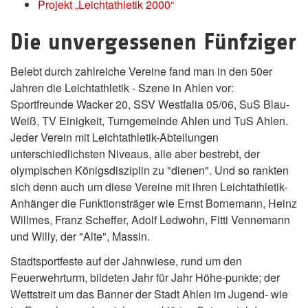
Projekt „Leichtathletik 2000“
Die unvergessenen Fünfziger
Belebt durch zahlreiche Vereine fand man in den 50er
Jahren die Leichtathletik - Szene in Ahlen vor:
Sportfreunde Wacker 20, SSV Westfalia 05/06, SuS Blau-
Weiß, TV Einigkeit, Turngemeinde Ahlen und TuS Ahlen.
Jeder Verein mit Leichtathletik-Abteilungen
unterschiedlichsten Niveaus, alle aber bestrebt, der
olympischen Königsdisziplin zu "dienen". Und so rankten
sich denn auch um diese Vereine mit ihren Leichtathletik-
Anhänger die Funktionsträger wie Ernst Bornemann, Heinz
Willmes, Franz Scheffer, Adolf Ledwohn, Fitti Vennemann
und Willy, der "Alte", Massin.
Stadtsportfeste auf der Jahnwiese, rund um den
Feuerwehrturm, bildeten Jahr für Jahr Höhe-punkte; der
Wettstreit um das Banner der Stadt Ahlen im Jugend- wie