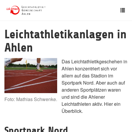
Skip
Tog
to
nav
main
content
Leichtathletikanlagen in
Ahlen
Das Leichtathletikgeschehen in
Ahlen konzentriert sich vor
allem auf das Stadion im
Sportpark Nord. Aber auch auf
anderen Sportplätzen waren
und sind die Ahlener
Foto: Mathias Schwenke.
Leichtathleten aktiv. Hier ein
Überblick.
Sportpark Nord