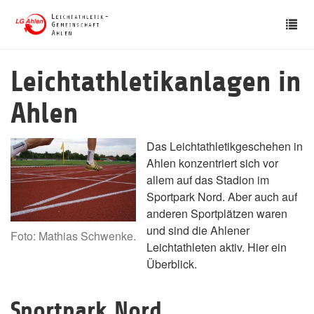
Skip
Tog
to
nav
main
content
Leichtathletikanlagen in
Ahlen
Das Leichtathletikgeschehen in
Ahlen konzentriert sich vor
allem auf das Stadion im
Sportpark Nord. Aber auch auf
anderen Sportplätzen waren
und sind die Ahlener
Foto: Mathias Schwenke.
Leichtathleten aktiv. Hier ein
Überblick.
Sportpark Nord