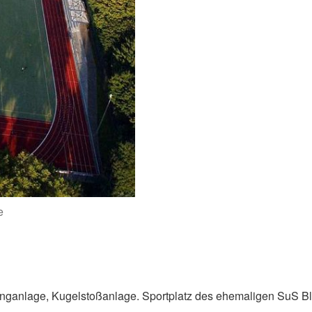
e
unganlage, Kugelstoßanlage. Sportplatz des ehemaligen SuS B