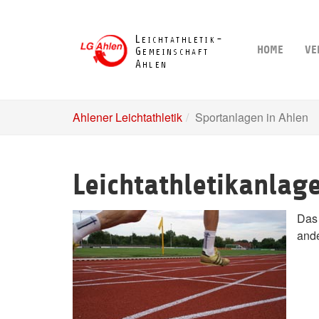
Skip
to
main
HOME
VE
content
Ahlener Leichtathletik
Sportanlagen in Ahlen
Leichtathletikanlag
Das 
ande