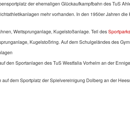
bensportplatz der ehemaligen Glückaufkampfbahn des TuS Ahl
ichtathletikanlagen mehr vorhanden. In den 1950er Jahren die 
ahnen, Weitsprunganlage, Kugelstoßanlage. Teil des
Sportpark
sprunganlage, Kugelstoßring. Auf dem Schulgeländes des Gym
nlagen
 auf den Sportanlagen des TuS Westfalia Vorhelm an der Enniger
n auf dem Sportplatz der Spielvereinigung Dolberg an der Hees