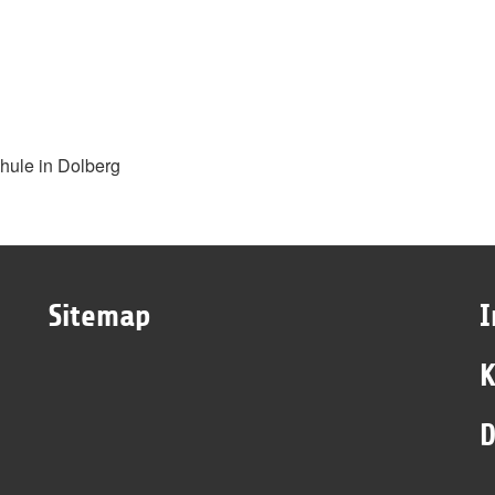
hule in Dolberg
Sitemap
K
D