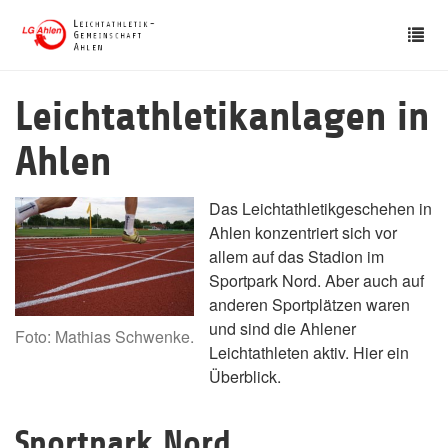
Skip
Tog
to
nav
main
content
Leichtathletikanlagen in
Ahlen
Das Leichtathletikgeschehen in
Ahlen konzentriert sich vor
allem auf das Stadion im
Sportpark Nord. Aber auch auf
anderen Sportplätzen waren
und sind die Ahlener
Foto: Mathias Schwenke.
Leichtathleten aktiv. Hier ein
Überblick.
Sportpark Nord