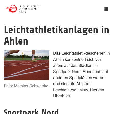
Skip
Tog
to
nav
main
content
Leichtathletikanlagen in
Ahlen
Das Leichtathletikgeschehen in
Ahlen konzentriert sich vor
allem auf das Stadion im
Sportpark Nord. Aber auch auf
anderen Sportplätzen waren
und sind die Ahlener
Foto: Mathias Schwenke.
Leichtathleten aktiv. Hier ein
Überblick.
Sportpark Nord