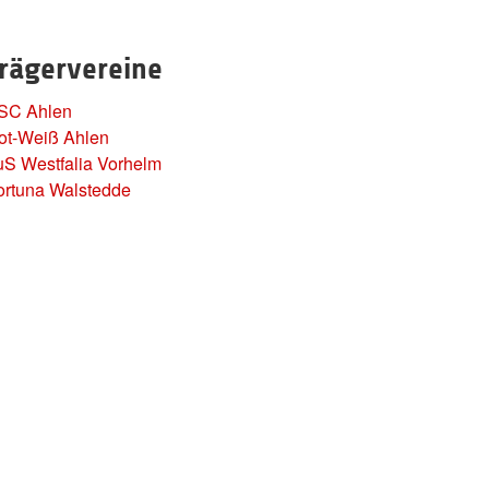
rägervereine
SC Ahlen
ot-Weiß Ahlen
uS Westfalia Vorhelm
ortuna Walstedde