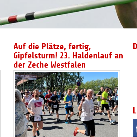
Auf die Plätze, fertig,
D
Gipfelsturm! 23. Haldenlauf an
der Zeche Westfalen
L